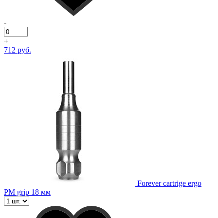
-
+
712 руб.
Forever cartrige ergo
PM grip 18 мм