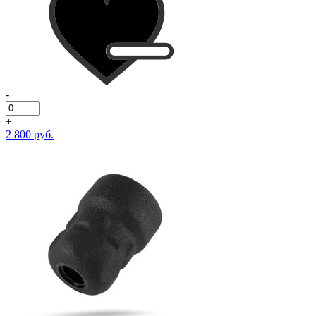
-
+
2 800 руб.