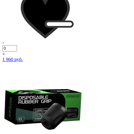
-
+
1 960 руб.