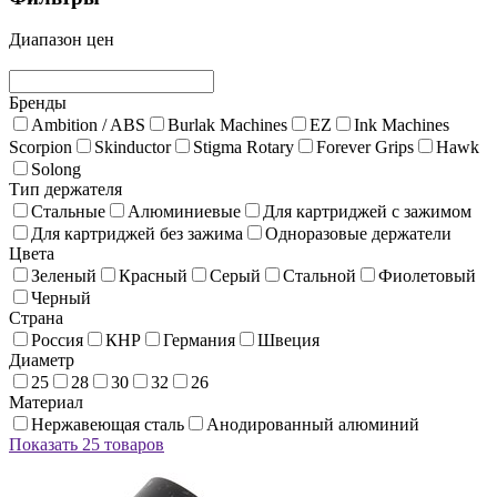
Диапазон цен
Бренды
Ambition / ABS
Burlak Machines
EZ
Ink Machines
Scorpion
Skinductor
Stigma Rotary
Forever Grips
Hawk
Solong
Тип держателя
Стальные
Алюминиевые
Для картриджей с зажимом
Для картриджей без зажима
Одноразовые держатели
Цвета
Зеленый
Красный
Серый
Стальной
Фиолетовый
Черный
Страна
Россия
КНР
Германия
Швеция
Диаметр
25
28
30
32
26
Материал
Нержавеющая сталь
Анодированный алюминий
Показать 25 товаров