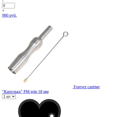
-
+
980 руб.
Forever cartrige
"Капелька" PM grip 18 мм