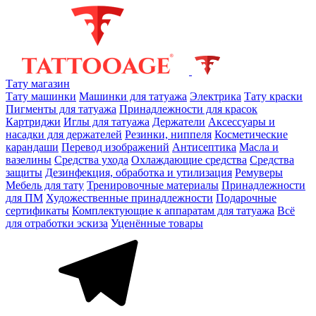
Тату магазин
Тату машинки
Машинки для татуажа
Электрика
Тату краски
Пигменты для татуажа
Принадлежности для красок
Картриджи
Иглы для татуажа
Держатели
Аксессуары и
насадки для держателей
Резинки, ниппеля
Косметические
карандаши
Перевод изображений
Антисептика
Масла и
вазелины
Средства ухода
Охлаждающие средства
Средства
защиты
Дезинфекция, обработка и утилизация
Ремуверы
Мебель для тату
Тренировочные материалы
Принадлежности
для ПМ
Художественные принадлежности
Подарочные
сертификаты
Комплектующие к аппаратам для татуажа
Всё
для отработки эскиза
Уценённые товары