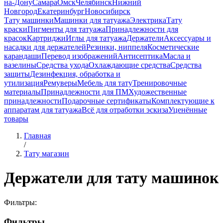
на-Дону
Самара
Омск
Челябинск
Нижний
Новгород
Екатеринбург
Новосибирск
Тату машинки
Машинки для татуажа
Электрика
Тату
краски
Пигменты для татуажа
Принадлежности для
красок
Картриджи
Иглы для татуажа
Держатели
Аксессуары и
насадки для держателей
Резинки, ниппеля
Косметические
карандаши
Перевод изображений
Антисептика
Масла и
вазелины
Средства ухода
Охлаждающие средства
Средства
защиты
Дезинфекция, обработка и
утилизация
Ремуверы
Мебель для тату
Тренировочные
материалы
Принадлежности для ПМ
Художественные
принадлежности
Подарочные сертификаты
Комплектующие к
аппаратам для татуажа
Всё для отработки эскиза
Уценённые
товары
Главная
/
Тату магазин
Держатели для тату машинок
Фильтры:
Фильтры