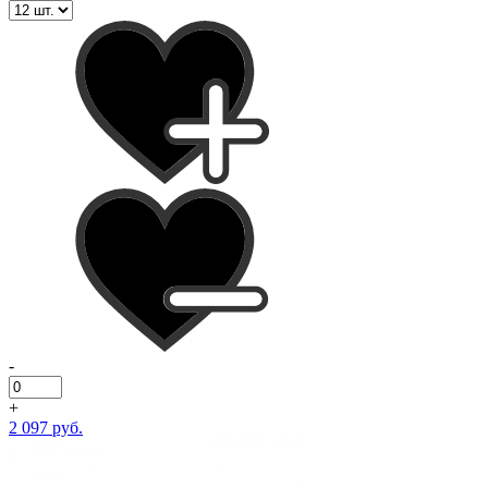
-
+
2 097 руб.