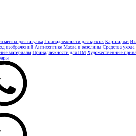
игменты для татуажа
Принадлежности для красок
Картриджи
Иг
од изображений
Антисептика
Масла и вазелины
Средства ухода
ные материалы
Принадлежности для ПМ
Художественные прин
вары