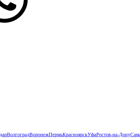
дар
Волгоград
Воронеж
Пермь
Красноярск
Уфа
Ростов-на-Дону
Сам