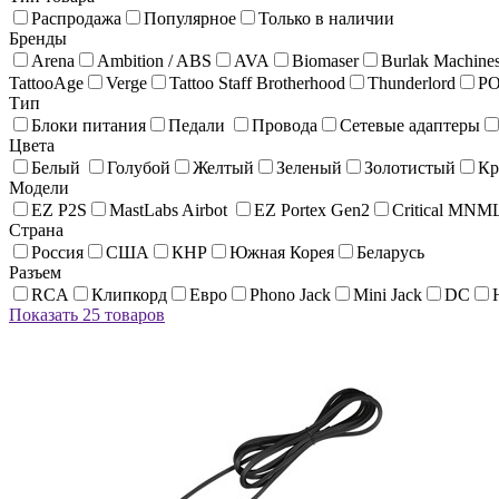
Распродажа
Популярное
Только в наличии
Бренды
Arena
Ambition / ABS
AVA
Biomaser
Burlak Machine
TattooAge
Verge
Tattoo Staff Brotherhood
Thunderlord
P
Тип
Блоки питания
Педали
Провода
Сетевые адаптеры
Цвета
Белый
Голубой
Желтый
Зеленый
Золотистый
Кр
Модели
EZ P2S
MastLabs Airbot
EZ Portex Gen2
Critical MNM
Страна
Россия
США
КНР
Южная Корея
Беларусь
Разъем
RCA
Клипкорд
Евро
Phono Jack
Mini Jack
DC
Показать 25 товаров