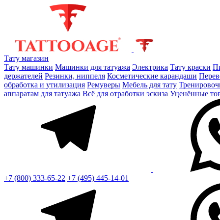
Тату магазин
Тату машинки
Машинки для татуажа
Электрика
Тату краски
П
держателей
Резинки, ниппеля
Косметические карандаши
Перев
обработка и утилизация
Ремуверы
Мебель для тату
Тренировоч
аппаратам для татуажа
Всё для отработки эскиза
Уценённые то
+7 (800) 333-65-22
+7 (495) 445-14-01