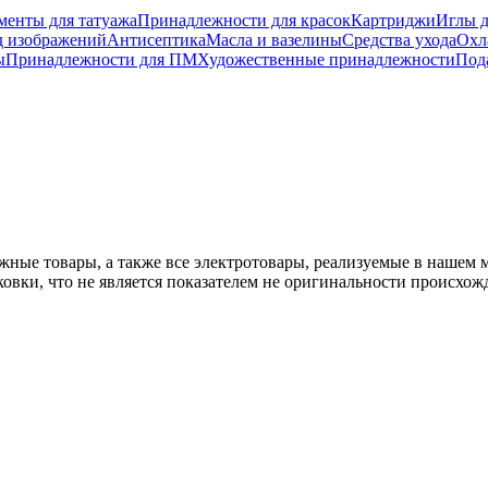
менты для татуажа
Принадлежности для красок
Картриджи
Иглы д
д изображений
Антисептика
Масла и вазелины
Средства ухода
Охл
ы
Принадлежности для ПМ
Художественные принадлежности
Под
жные товары, а также все электротовары, реализуемые в нашем 
овки, что не является показателем не оригинальности происхожд