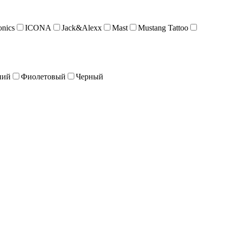
onics
ICONA
Jack&Alexx
Mast
Mustang Tattoo
ний
Фиолетовый
Черный