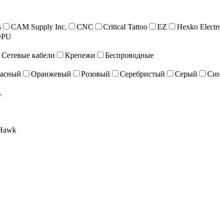
s
CAM Supply Inc.
CNC
Critical Tattoo
EZ
Hexko Electr
OPU
Сетевые кабели
Крепежи
Беспроводные
асный
Оранжевый
Розовый
Серебристый
Серый
Си
L
Hawk