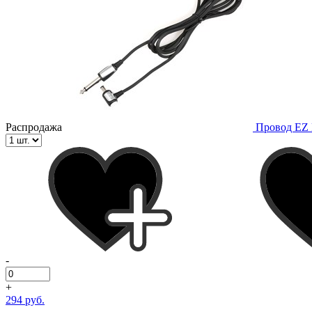
Распродажа
Провод EZ 
-
+
294 руб.