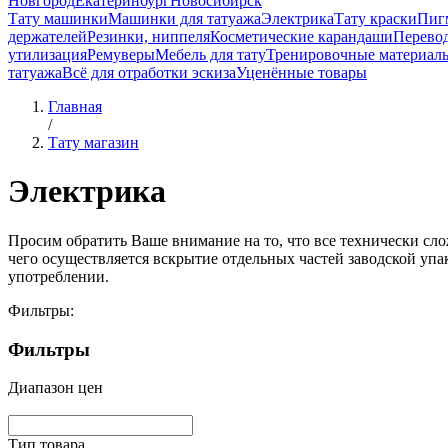
Новгород
Екатеринбург
Новосибирск
Тату машинки
Машинки для татуажа
Электрика
Тату краски
Пиг
держателей
Резинки, ниппеля
Косметические карандаши
Перево
утилизация
Ремуверы
Мебель для тату
Тренировочные материал
татуажа
Всё для отработки эскиза
Уценённые товары
Главная
/
Тату магазин
Электрика
Просим обратить Ваше внимание на то, что все технически сло
чего осуществляется вскрытие отдельных частей заводской упак
употреблении.
Фильтры:
Фильтры
Диапазон цен
Тип товара