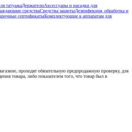
ля татуажа
Держатели
Аксессуары и насадки для
аждающие средства
Средства защиты
Дезинфекция, обработка и
арочные сертификаты
Комплектующие к аппаратам для
магазине, проходят обязательную предпродажную проверку, для
ения товара, либо показателем того, что товар был в