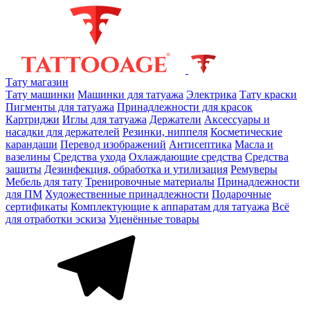
Тату магазин
Тату машинки
Машинки для татуажа
Электрика
Тату краски
Пигменты для татуажа
Принадлежности для красок
Картриджи
Иглы для татуажа
Держатели
Аксессуары и
насадки для держателей
Резинки, ниппеля
Косметические
карандаши
Перевод изображений
Антисептика
Масла и
вазелины
Средства ухода
Охлаждающие средства
Средства
защиты
Дезинфекция, обработка и утилизация
Ремуверы
Мебель для тату
Тренировочные материалы
Принадлежности
для ПМ
Художественные принадлежности
Подарочные
сертификаты
Комплектующие к аппаратам для татуажа
Всё
для отработки эскиза
Уценённые товары