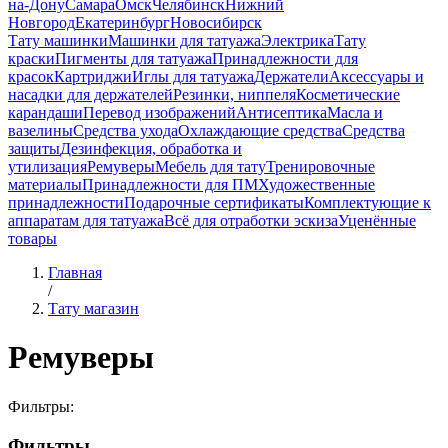
на-Дону
Самара
Омск
Челябинск
Нижний
Новгород
Екатеринбург
Новосибирск
Тату машинки
Машинки для татуажа
Электрика
Тату
краски
Пигменты для татуажа
Принадлежности для
красок
Картриджи
Иглы для татуажа
Держатели
Аксессуары и
насадки для держателей
Резинки, ниппеля
Косметические
карандаши
Перевод изображений
Антисептика
Масла и
вазелины
Средства ухода
Охлаждающие средства
Средства
защиты
Дезинфекция, обработка и
утилизация
Ремуверы
Мебель для тату
Тренировочные
материалы
Принадлежности для ПМ
Художественные
принадлежности
Подарочные сертификаты
Комплектующие к
аппаратам для татуажа
Всё для отработки эскиза
Уценённые
товары
Главная
/
Тату магазин
Ремуверы
Фильтры:
Фильтры