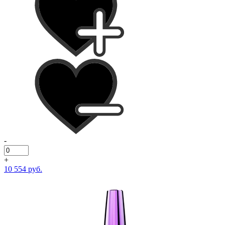
-
+
10 554 руб.