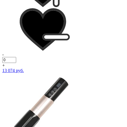
-
+
13 074 руб.