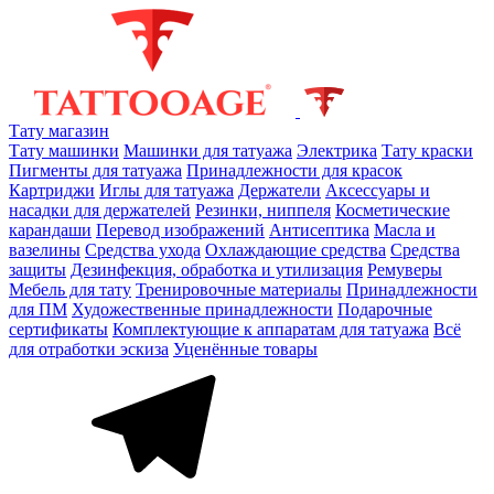
Тату магазин
Тату машинки
Машинки для татуажа
Электрика
Тату краски
Пигменты для татуажа
Принадлежности для красок
Картриджи
Иглы для татуажа
Держатели
Аксессуары и
насадки для держателей
Резинки, ниппеля
Косметические
карандаши
Перевод изображений
Антисептика
Масла и
вазелины
Средства ухода
Охлаждающие средства
Средства
защиты
Дезинфекция, обработка и утилизация
Ремуверы
Мебель для тату
Тренировочные материалы
Принадлежности
для ПМ
Художественные принадлежности
Подарочные
сертификаты
Комплектующие к аппаратам для татуажа
Всё
для отработки эскиза
Уценённые товары