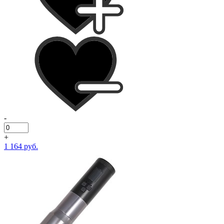
-
+
1 164 руб.