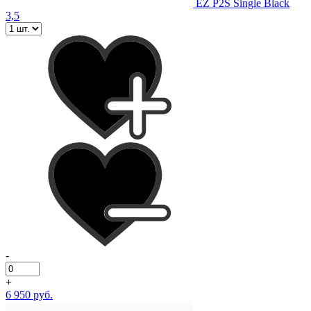
EZ P2S Single Black
3,5
-
+
6 950 руб.