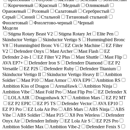
Коричневый
Красный
Медный
Оливковый
Оранжевый
Розовый
Салатовый
Серебристый
Серый
Синий
Стальной
Титановый стальной
Фиолетовый
Фиолетово-черный
Черный
Модели
Stigma Rotary Beast V2
Stigma Rotary Jet
Elite Pen
Skinductor Vertigo
Skinductor Vertigo S
Hummingbird Bronc
V8
Hummingbird Bronc V6
EZ Circle Machine
EZ Filter
V2
Defenderr Onyx
Mast Archer
Mast Flash
EZ
Defender 2-in-1
EZ Filter V2 Plus
Mast Shuttle
Mast Flip
AVA EP7+
Defenderr Iron S
Defenderr Diamond
EZ P2
Versatile
EZ P2S
Defenderr Ruby
Defenderr Titanium
Skinductor Vertigo II
Skinductor Vertigo Heavy II
Ambition
Soldier
Mast P10
Mast Armor
AVA EP9
Ambition RS
Ambition Kiss of Dragon
ArenaHawk
Ambition Ninja
Ambition Vibe
Mast Fold Pro
Mast Flip Pro
EZ Defender X
LOLA AIR
Dragonhawk X7
Ambition Mars
EZ P2 MT
EZ P2 EPIC
EZ P5 TS
Defender Vector
AVA EP10
EZ P3 Pro
EZ Lola Air Pro
ABS Mars
ABS Ninja
ABS
Vibe
ABS Soldier
Mast P15
X8 Pen Wireless
Defenderr
Onyx Air
Defenderr Infinity
EZ Lola Air S
EZ P2S Pro
Ambition Soldier Max
Ambition Vibe-2
Defenderr Fenix S