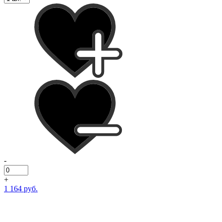
-
+
1 164 руб.