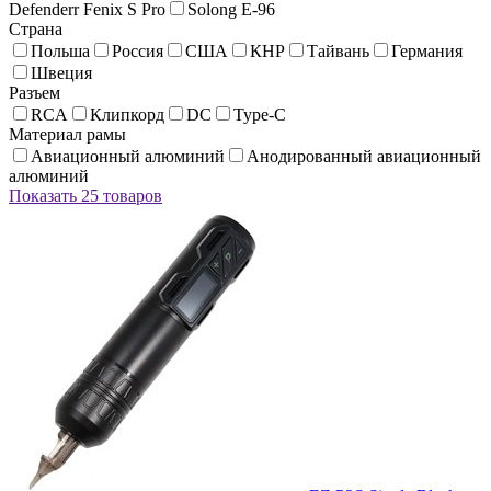
Defenderr Fenix S Pro
Solong E-96
Страна
Польша
Россия
США
КНР
Тайвань
Германия
Швеция
Разъем
RCA
Клипкорд
DC
Type-C
Материал рамы
Авиационный алюминий
Анодированный авиационный
алюминий
Показать 25 товаров