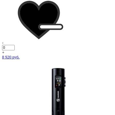
-
+
8 920 руб.