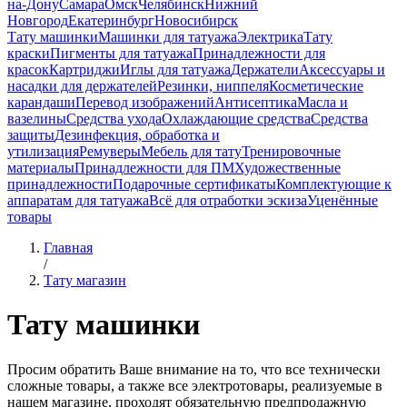
на-Дону
Самара
Омск
Челябинск
Нижний
Новгород
Екатеринбург
Новосибирск
Тату машинки
Машинки для татуажа
Электрика
Тату
краски
Пигменты для татуажа
Принадлежности для
красок
Картриджи
Иглы для татуажа
Держатели
Аксессуары и
насадки для держателей
Резинки, ниппеля
Косметические
карандаши
Перевод изображений
Антисептика
Масла и
вазелины
Средства ухода
Охлаждающие средства
Средства
защиты
Дезинфекция, обработка и
утилизация
Ремуверы
Мебель для тату
Тренировочные
материалы
Принадлежности для ПМ
Художественные
принадлежности
Подарочные сертификаты
Комплектующие к
аппаратам для татуажа
Всё для отработки эскиза
Уценённые
товары
Главная
/
Тату магазин
Тату машинки
Просим обратить Ваше внимание на то, что все технически
сложные товары, а также все электротовары, реализуемые в
нашем магазине, проходят обязательную предпродажную