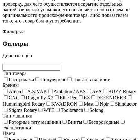
проверку, для чего осуществляется вскрытие отдельных
частей заводской упаковки, что не является показателем не
оригинальности происхождения товара, либо показателем
того, что товар был в употреблении.
Фильтры:
Фильтры
Диапазон цен
Тип товара
Распродажа
Популярное
Только в наличии
Бренды
Arena
A.SIVAK
Ambition / ABS
AVA
BUZZ Rotary
CNC
Dragonfly X2
Elite Pen
EZ
DEFENDERR
Hummingbird Rotary
KWADRON
Mast
Noir
Skinductor
Stigma Rotary
WTE
Toolbranch
Solong
Тип машинки
Роторные тату машинки
Винты
Беспроводные
Эксцентрики
Цвета
Бронзовый
Голубой
Желтый
Зеленый
Золотистый