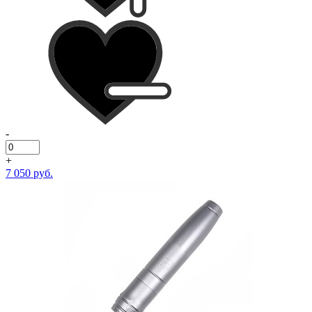
-
+
7 050 руб.