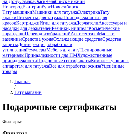
на-Дону
Самара
Омск
Челябинск
Нижний
Новгород
Екатеринбург
Новосибирск
Тату машинки
Машинки для татуажа
Электрика
Тату
краски
Пигменты для татуажа
Принадлежности для
красок
Картриджи
Иглы для татуажа
Держатели
Аксессуары и
насадки для держателей
Резинки, ниппеля
Косметические
карандаши
Перевод изображений
Антисептика
Масла и
вазелины
Средства ухода
Охлаждающие средства
Средства
защиты
Дезинфекция, обработка и
утилизация
Ремуверы
Мебель для тату
Тренировочные
материалы
Принадлежности для ПМ
Художественные
принадлежности
Подарочные сертификаты
Комплектующие к
аппаратам для татуажа
Всё для отработки эскиза
Уценённые
товары
Главная
/
Тату магазин
Подарочные сертификаты
Фильтры:
Фильтры