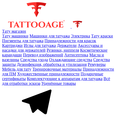
Тату магазин
Тату машинки
Машинки для татуажа
Электрика
Тату краски
Пигменты для татуажа
Принадлежности для красок
Картриджи
Иглы для татуажа
Держатели
Аксессуары и
насадки для держателей
Резинки, ниппеля
Косметические
карандаши
Перевод изображений
Антисептика
Масла и
вазелины
Средства ухода
Охлаждающие средства
Средства
защиты
Дезинфекция, обработка и утилизация
Ремуверы
Мебель для тату
Тренировочные материалы
Принадлежности
для ПМ
Художественные принадлежности
Подарочные
сертификаты
Комплектующие к аппаратам для татуажа
Всё
для отработки эскиза
Уценённые товары