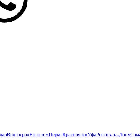
дар
Волгоград
Воронеж
Пермь
Красноярск
Уфа
Ростов-на-Дону
Сам