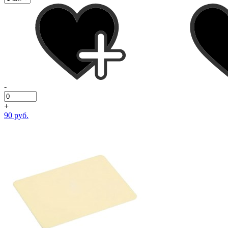
-
+
90 руб.