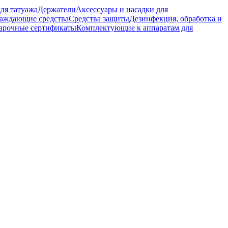
ля татуажа
Держатели
Аксессуары и насадки для
аждающие средства
Средства защиты
Дезинфекция, обработка и
арочные сертификаты
Комплектующие к аппаратам для