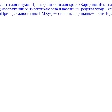
менты для татуажа
Принадлежности для красок
Картриджи
Иглы д
д изображений
Антисептика
Масла и вазелины
Средства ухода
Охл
ы
Принадлежности для ПМ
Художественные принадлежности
Под