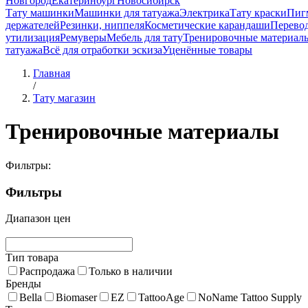
Новгород
Екатеринбург
Новосибирск
Тату машинки
Машинки для татуажа
Электрика
Тату краски
Пиг
держателей
Резинки, ниппеля
Косметические карандаши
Перево
утилизация
Ремуверы
Мебель для тату
Тренировочные материал
татуажа
Всё для отработки эскиза
Уценённые товары
Главная
/
Тату магазин
Тренировочные материалы
Фильтры:
Фильтры
Диапазон цен
Тип товара
Распродажа
Только в наличии
Бренды
Bella
Biomaser
EZ
TattooAge
NoName Tattoo Supply