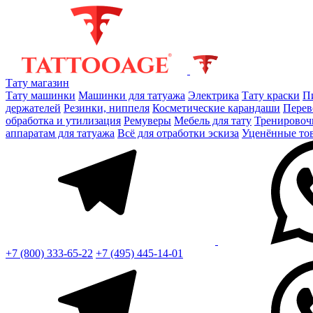
Тату магазин
Тату машинки
Машинки для татуажа
Электрика
Тату краски
П
держателей
Резинки, ниппеля
Косметические карандаши
Перев
обработка и утилизация
Ремуверы
Мебель для тату
Тренировоч
аппаратам для татуажа
Всё для отработки эскиза
Уценённые то
+7 (800) 333-65-22
+7 (495) 445-14-01