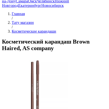
на-Дону
Самара
Омск
Челябинск
Нижний
Новгород
Екатеринбург
Новосибирск
Главная
/
Тату магазин
/
Косметические карандаши
Косметический карандаш Brown
Haired, AS company