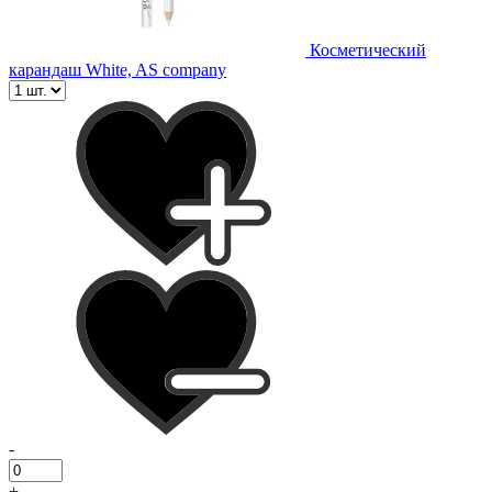
Косметический
карандаш White, AS company
-
+