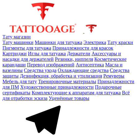
Тату магазин
Тату машинки
Машинки для татуажа
Электрика
Тату краски
Пигменты для татуажа
Принадлежности для красок
Картриджи
Иглы для татуажа
Держатели
Аксессуары и
насадки для держателей
Резинки, ниппеля
Косметические
карандаши
Перевод изображений
Антисептика
Масла и
вазелины
Средства ухода
Охлаждающие средства
Средства
защиты
Дезинфекция, обработка и утилизация
Ремуверы
Мебель для тату
Тренировочные материалы
Принадлежности
для ПМ
Художественные принадлежности
Подарочные
сертификаты
Комплектующие к аппаратам для татуажа
Всё
для отработки эскиза
Уценённые товары